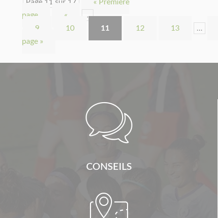
Page 11 sur 17
« Première
page
«
…
9
10
11
12
13
…
page »

CONSEILS
