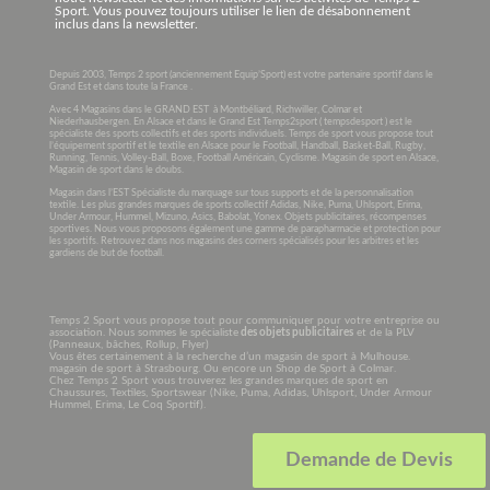
Sport. Vous pouvez toujours utiliser le lien de désabonnement
inclus dans la newsletter.
Depuis 2003, Temps 2 sport (anciennement Equip’Sport) est votre partenaire sportif dans le
Grand Est et dans toute la France .
Avec 4 Magasins dans le GRAND EST à Montbéliard, Richwiller, Colmar et
Niederhausbergen. En Alsace et dans le Grand Est Temps2sport ( tempsdesport ) est le
spécialiste des sports collectifs et des sports individuels. Temps de sport vous propose tout
l’équipement sportif et le textile en Alsace pour le Football, Handball, Basket-Ball, Rugby,
Running, Tennis, Volley-Ball, Boxe, Football Américain, Cyclisme. Magasin de sport en Alsace,
Magasin de sport dans le doubs.
Magasin dans l’EST Spécialiste du marquage sur tous supports et de la personnalisation
textile. Les plus grandes marques de sports collectif Adidas, Nike, Puma, Uhlsport, Erima,
Under Armour, Hummel, Mizuno, Asics, Babolat, Yonex. Objets publicitaires, récompenses
sportives. Nous vous proposons également une gamme de parapharmacie et protection pour
les sportifs. Retrouvez dans nos magasins des corners spécialisés pour les arbitres et les
gardiens de but de football.
Temps 2 Sport vous propose tout pour communiquer pour votre entreprise ou
association. Nous sommes le spécialiste
des objets publicitaires
et de la PLV
(Panneaux, bâches, Rollup, Flyer)
Vous êtes certainement à la recherche d’un magasin de sport à Mulhouse.
magasin de sport à Strasbourg. Ou encore un Shop de Sport à Colmar.
Chez Temps 2 Sport vous trouverez les grandes marques de sport en
Chaussures, Textiles, Sportswear (Nike, Puma, Adidas, Uhlsport, Under Armour
Hummel, Erima, Le Coq Sportif).
Demande de Devis