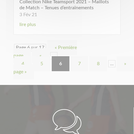
Collection Nike Teamsport 2021 – Maillots
de Match – Tenues d’entraînements
3 Fév 21
lire plus
Page 6 sur 17
« Première
page
«
…
4
5
6
7
8
…
»
page »
