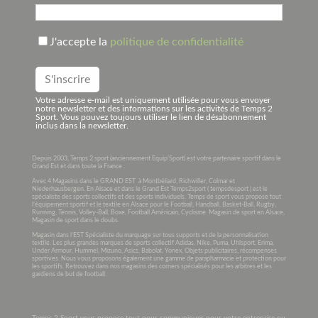
J'accepte la
politique de confidentialité
Votre adresse e-mail est uniquement utilisée pour vous envoyer
notre newsletter et des informations sur les activités de Temps 2
Sport. Vous pouvez toujours utiliser le lien de désabonnement
inclus dans la newsletter.
Depuis 2003, Temps 2 sport (anciennement Equip’Sport) est votre partenaire sportif dans le
Grand Est et dans toute la France .
Avec 4 Magasins dans le GRAND EST à Montbéliard, Richwiller, Colmar et
Niederhausbergen. En Alsace et dans le Grand Est Temps2sport ( tempsdesport ) est le
spécialiste des sports collectifs et des sports individuels. Temps de sport vous propose tout
l’équipement sportif et le textile en Alsace pour le Football, Handball, Basket-Ball, Rugby,
Running, Tennis, Volley-Ball, Boxe, Football Américain, Cyclisme. Magasin de sport en Alsace,
Magasin de sport dans le doubs.
Magasin dans l’EST Spécialiste du marquage sur tous supports et de la personnalisation
textile. Les plus grandes marques de sports collectif Adidas, Nike, Puma, Uhlsport, Erima,
Under Armour, Hummel, Mizuno, Asics, Babolat, Yonex. Objets publicitaires, récompenses
sportives. Nous vous proposons également une gamme de parapharmacie et protection pour
les sportifs. Retrouvez dans nos magasins des corners spécialisés pour les arbitres et les
gardiens de but de football.
Temps 2 Sport vous propose tout pour communiquer pour votre entreprise ou