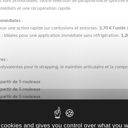
tes sont primordiales. Notre sélection de parapharmacie sportive 
immédiats et une récupération rapide.
mmédiates :
pour une action rapide sur contusions et entorses.
3,70 € l’unité
 :
Idéales pour une application immédiate sans réfrigération.
1,2
es :
olyvalentes pour le strapping, le maintien articulaire et la comp
à partir de 5 rouleaux
à partir de 5 rouleaux
à partir de 5 rouleaux
sements directs dans le bien-être de vos joueurs, contribuant à u
 cookies and gives you control over what you w