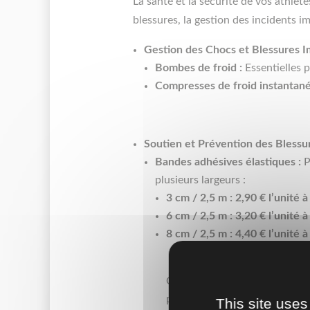
La santé et la sécurité de vos athlè
blessures, la gestion des incidents 
Gestion des Chocs et Blessures I
Bombes de froid :
Essentielles 
Compresses de froid instantané
Soutien et Prévention des Blessur
Bandes adhésives élastiques :
P
plusieurs largeurs :
3 cm / 2,5 m : 2,90 € l’unité 
6 cm / 2,5 m : 3,20 € l’unité 
8 cm / 2,5 m : 4,40 € l’unité 
Ces produits sont des investis
performance de l’équipe.
This site uses