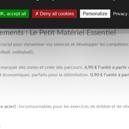
K, accept all
Deny all cookies
Personalize
Privacy 
ments : Le Petit Matériel Essentiel
 crucial pour dynamiser vos séances et développer les compétence
dball, volleyball).
 marquer des zones et créer des parcours.
6,90 € l’unité à partir 
t économiques, parfaits pour la délimitation.
0,90 € l’unité à pa
 acier) :
Incontournables pour les exercices de dribble et de vit
: