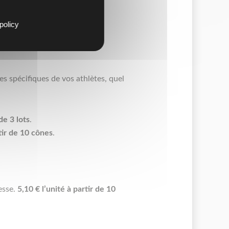
policy
s spécifiques de vos athlètes, quel
de 3 lots
.
rtir de 10 cônes
.
esse.
5,10 € l’unité à partir de 10