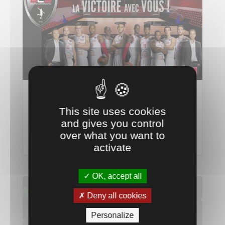
Zoom Sur le Basket Club de
This site uses cookies
Souffelweyersheim
and gives you control
7 Nov 16
over what you want to
lire plus
activate
OK, accept all
Deny all cookies
Personalize