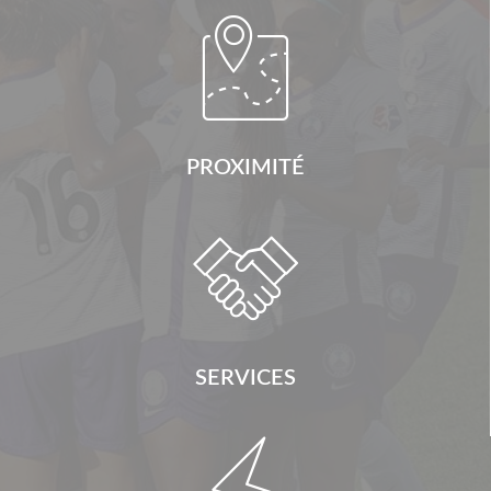

PROXIMITÉ

SERVICES
