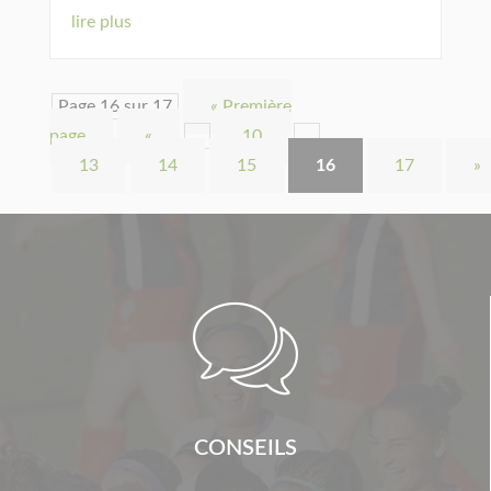
lire plus
Page 16 sur 17
« Première
page
«
…
10
…
13
14
15
16
17
»

CONSEILS