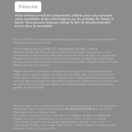
Votre adresse e-mail est uniquement utilisée pour vous envoyer
notre newsletter et des informations sur les activités de Temps 2
Sport. Vous pouvez toujours utiliser le lien de désabonnement
inclus dans la newsletter.
Depuis 2003, Temps 2 sport (anciennement Equip’Sport) est votre partenaire sportif dans le
Grand Est et dans toute la France .
Avec 4 Magasins dans le GRAND EST à Montbéliard, Richwiller, Colmar et
Niederhausbergen. En Alsace et dans le Grand Est Temps2sport ( tempsdesport ) est le
spécialiste des sports collectifs et des sports individuels. Temps de sport vous propose tout
l’équipement sportif et le textile en Alsace pour le Football, Handball, Basket-Ball, Rugby,
Running, Tennis, Volley-Ball, Boxe, Football Américain, Cyclisme. Magasin de sport en Alsace,
Magasin de sport dans le doubs.
Magasin dans l’EST Spécialiste du marquage sur tous supports et de la personnalisation
textile. Les plus grandes marques de sports collectif Adidas, Nike, Puma, Uhlsport, Erima,
Under Armour, Hummel, Mizuno, Asics, Babolat, Yonex. Objets publicitaires, récompenses
sportives. Nous vous proposons également une gamme de parapharmacie et protection pour
les sportifs. Retrouvez dans nos magasins des corners spécialisés pour les arbitres et les
gardiens de but de football.
Temps 2 Sport vous propose tout pour communiquer pour votre entreprise ou
association. Nous sommes le spécialiste
des objets publicitaires
et de la PLV
(Panneaux, bâches, Rollup, Flyer)
Vous êtes certainement à la recherche d’un magasin de sport à Mulhouse.
magasin de sport à Strasbourg. Ou encore un Shop de Sport à Colmar.
Chez Temps 2 Sport vous trouverez les grandes marques de sport en
Chaussures, Textiles, Sportswear (Nike, Puma, Adidas, Uhlsport, Under Armour
Hummel, Erima, Le Coq Sportif).