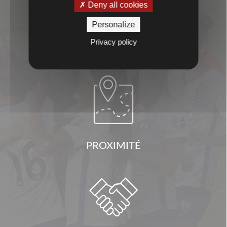

Deny all cookies
Personalize
Privacy policy
CONSEILS

PROXIMITÉ
