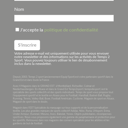
Nom
J'accepte la
politique de confidentialité
Votre adresse e-mail est uniquement utilisée pour vous envoyer
notre newsletter et des informations sur les activités de Temps 2
Sport. Vous pouvez toujours utiliser le lien de désabonnement
inclus dans la newsletter.
Depuis 2003, Temps 2 sport (anciennement Equip’Sport) est votre partenaire sportif dans le
Grand Est et dans toute la France .
Avec 4 Magasins dans le GRAND EST à Montbéliard, Richwiller, Colmar et
Niederhausbergen. En Alsace et dans le Grand Est Temps2sport ( tempsdesport ) est le
spécialiste des sports collectifs et des sports individuels. Temps de sport vous propose tout
l’équipement sportif et le textile en Alsace pour le Football, Handball, Basket-Ball, Rugby,
Running, Tennis, Volley-Ball, Boxe, Football Américain, Cyclisme. Magasin de sport en Alsace,
Magasin de sport dans le doubs.
Magasin dans l’EST Spécialiste du marquage sur tous supports et de la personnalisation
textile. Les plus grandes marques de sports collectif Adidas, Nike, Puma, Uhlsport, Erima,
Under Armour, Hummel, Mizuno, Asics, Babolat, Yonex. Objets publicitaires, récompenses
sportives. Nous vous proposons également une gamme de parapharmacie et protection pour
les sportifs. Retrouvez dans nos magasins des corners spécialisés pour les arbitres et les
gardiens de but de football.