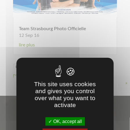
Team Strasbourg Photo Officielle
12 Sep 16
lire plus
Page 16 sur 17
« Première
page
«
…
10
…
This site uses cookies
13
14
15
16
17
»
and gives you control
over what you want to
activate
OK, accept all