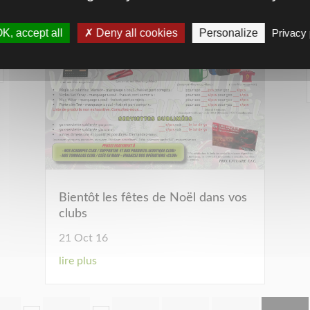
K, accept all
Deny all cookies
Personalize
Privacy 
Bientôt les fêtes de Noël dans vos
clubs
21 Oct 16
lire plus