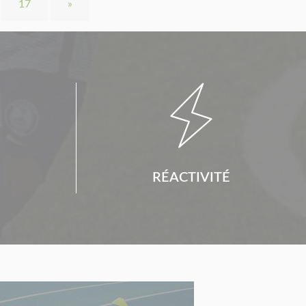
17
»

RÉACTIVITÉ