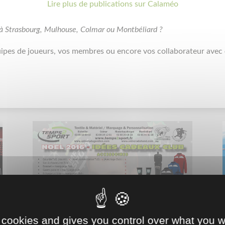
Lire plus de publications sur Calaméo
 à Strasbourg, Mulhouse, Colmar ou Montbéliard ?
uipes de joueurs, vos membres ou encore vos collaborateur avec
 cookies and gives you control over what you w