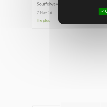
Souffelweyersheim
O
7 Nov 16
lire plus