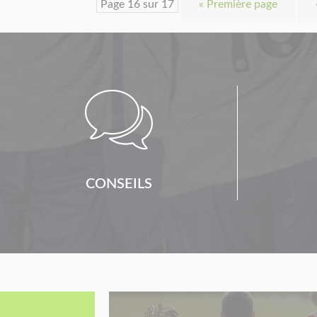
Page 16 sur 17
« Première page

CONSEILS