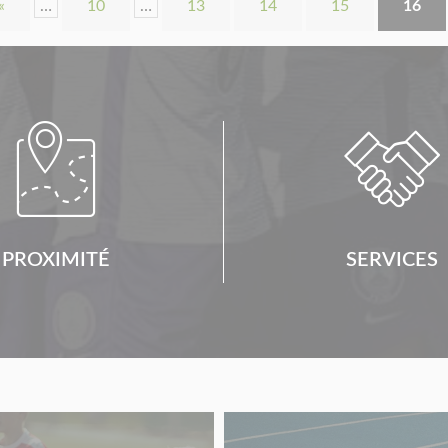
«
…
10
…
13
14
15
16


PROXIMITÉ
SERVICES